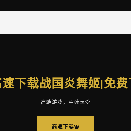
️ 高速下载战国炎舞姬|免
高端游戏，至臻享受
高速下载