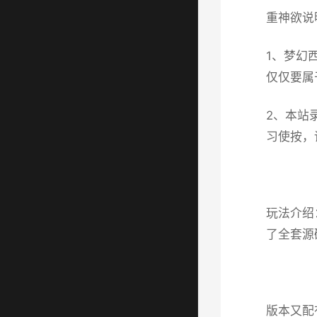
重神欲说
1、
梦幻
仅仅要属
2、本站
习使按，
玩法介绍
了全套源
版本又配