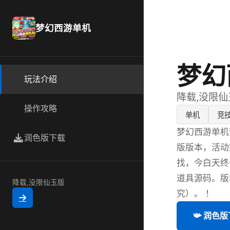
梦幻西游单机
梦幻
玩法介绍
降载,没限仙
操作攻略
单机
竞
梦幻西游单机
润色版下载
版版本，活动
找，今白天终
道具源码。版
降载,没限仙玉版
究）。 ！
📯 润色