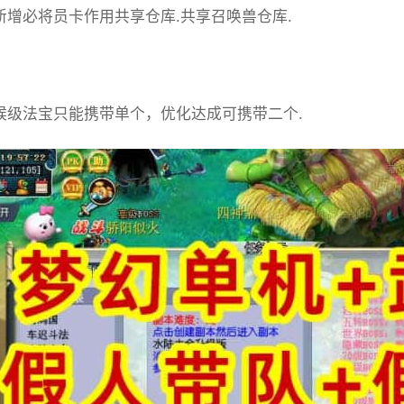
]新增必将员卡作用共享仓库.共享召唤兽仓库.
同候级法宝只能携带单个，优化达成可携带二个.