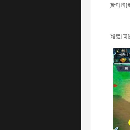
[新鲜增
[增强]