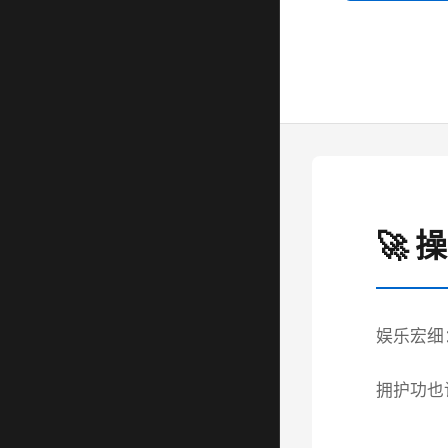
🚀 
娱乐宏细
拥护功也许：