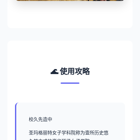
🌊 使用攻略
校久先造中
圣玛格丽特女子学科院称为壹所历史悠